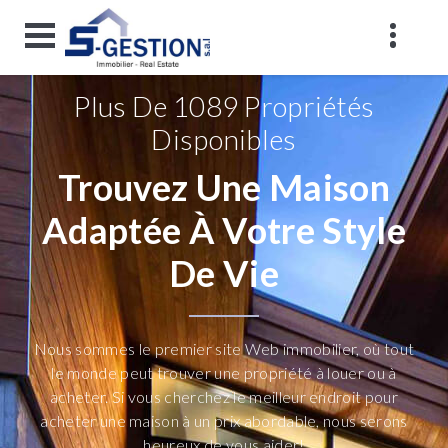
Plus De 1089 Propriétés
Disponibles
Trouvez Une Maison
Adaptée À Votre Style
De Vie
Nous sommes le premier site Web immobilier, où tout
le monde peut trouver une propriété à louer ou à
acheter. Si vous cherchez le meilleur endroit pour
acheter une maison à un prix abordable, nous serons
heureux de vous aider!