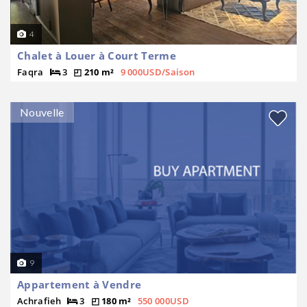
4
Chalet à Louer à Court Terme
Faqra
3
210 m²
9 000USD/Saison
Nouvelle
9
Appartement à Vendre
Achrafieh
3
180 m²
550 000USD