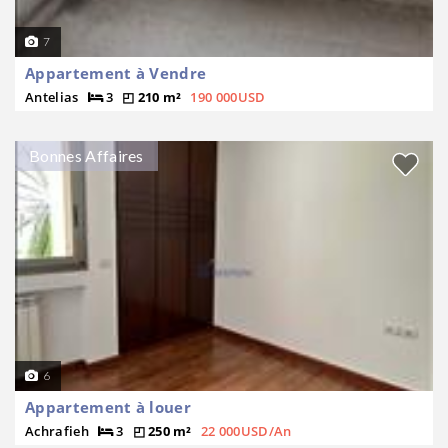
7
Appartement à Vendre
Antelias
3
210 m²
190 000USD
Bonnes Affaires
6
Appartement à louer
Achrafieh
3
250 m²
22 000USD/An