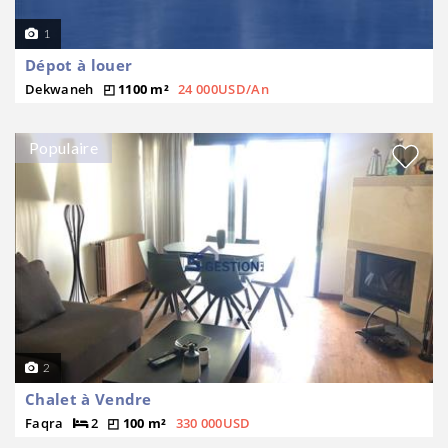
1
Dépot à louer
Dekwaneh
1100 m²
24 000USD/An
Populaire
2
Chalet à Vendre
Faqra
2
100 m²
330 000USD